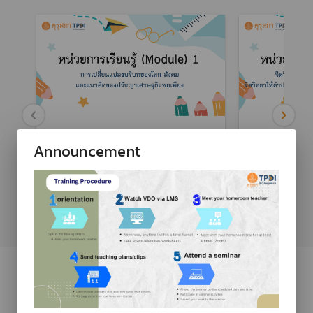
Module 1
Module 2
Announcement
การเปลี่ยนแปลงบริบทของโลก สังคม และ
จิตวิทยาพัฒนากา
แนวคิดของปรัชญาเศรษฐกิจพอเพียง
จิตวิทยาให้คำปรึ
เรียนตามศักยภา
UPCOMING COURSES